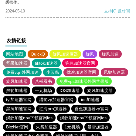
悉操作。
2024-05-10
支持
[0]
反对
[0]
友情链接
网站地图
QuickQ
旋风加速度器
旋风
旋风加速
坚果加速器
tiktok加速器
狗急加速器官网
免费vqn外网加速
小蓝鸟
优途加速器官网
风驰加速器
旋风加速器
八戒看书
免费vps加速器外网苹果版
黑豹加速器
一元机场
IOS加速器
旋风加速度器
tyl加速器官网
猎豹vp加速器官网
ios加速器
黑洞加速官网
红海pro加速器
香蕉加速器vp官网
蚂蚁加速npv下载官网ios
蚂蚁加速npv下载官网ios
BitzNet官网
火箭加速器
1元机场
暴雪加速器