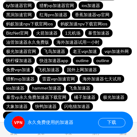
tyl加速器官网
猎豹vp加速器官网
ios加速器
黑洞加速官网
红海pro加速器
香蕉加速器vp官网
蚂蚁加速npv下载官网ios
蚂蚁加速npv下载官网ios
BitzNet官网
火箭加速器
1元机场
暴雪加速器
油管加速器永久免费版
海外加速器试用一小时
极光加速器官网
飞鸟加速器
老王vqn加速
vqn加速外网
快柠檬加速器
快连加速器app
outline
outline
免费vqn加速
飞机加速器
国外上网加速器
猎豹nvp加速器
雷霆vqn加速官网
海外加速器七天试用
ios加速器
hammer加速器
飞鱼加速器
暴雪vp永久免费加速器下载官网
橘子加速器
极光加速器
大象加速器
快鸭加速器
闪电猫加速器
永久免费vqn加速外网
永久免费使用的加速器
下载
1.799976s
首页
安卓
苹果
排行
推荐