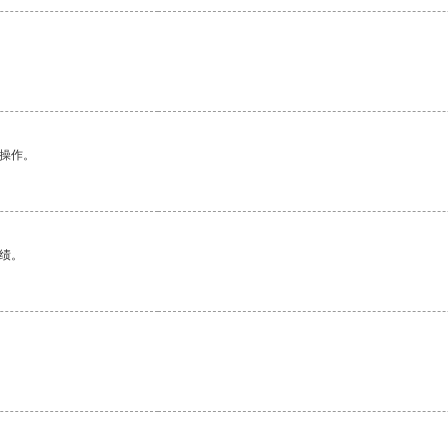
悉操作。
绩。