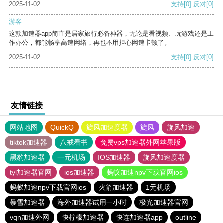
2025-11-02
支持
[0]
反对
[0]
游客
这款加速器app简直是居家旅行必备神器，无论是看视频、玩游戏还是工
作办公，都能畅享高速网络，再也不用担心网速卡顿了。
2025-11-02
支持
[0]
反对
[0]
友情链接
网站地图
QuickQ
旋风加速度器
旋风
旋风加速
tiktok加速器
八戒看书
免费vps加速器外网苹果版
黑豹加速器
一元机场
IOS加速器
旋风加速度器
tyl加速器官网
ios加速器
蚂蚁加速npv下载官网ios
蚂蚁加速npv下载官网ios
火箭加速器
1元机场
暴雪加速器
海外加速器试用一小时
极光加速器官网
vqn加速外网
快柠檬加速器
快连加速器app
outline